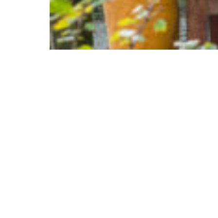
Renseignements administratifs
Pépins production est une association de loi 1901
déclarée le 04/02/2015.
SIREN : 810 799 387
Siège social : 35, rue Olivier Métra - 75020 PARIS