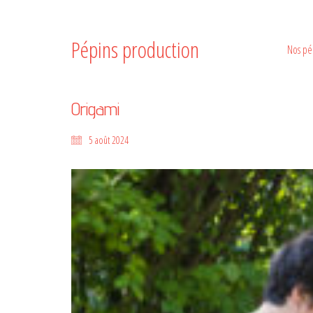
Pépins production
Nos pé
Origami
5 août 2024