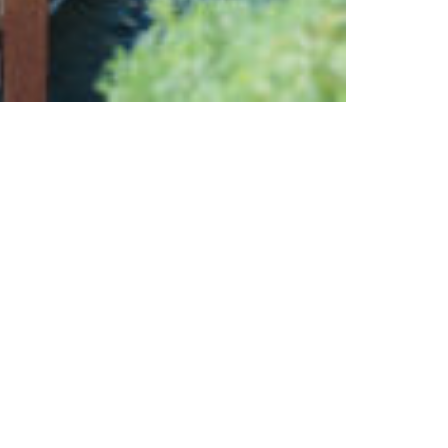
Rechercher
Search
for: