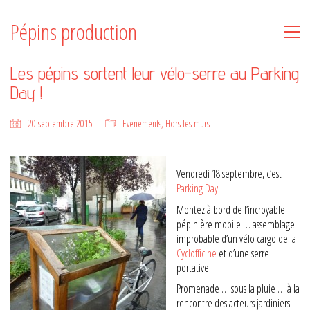
Pépins production
Les pépins sortent leur vélo-serre au Parking
Day !
20 septembre 2015
Evenements
,
Hors les murs
Vendredi 18 septembre, c’est
Parking Day
!
Montez à bord de l’incroyable
pépinière mobile … assemblage
improbable d’un vélo cargo de la
Cyclofficine
et d’une serre
portative !
Promenade … sous la pluie … à la
rencontre des acteurs jardiniers