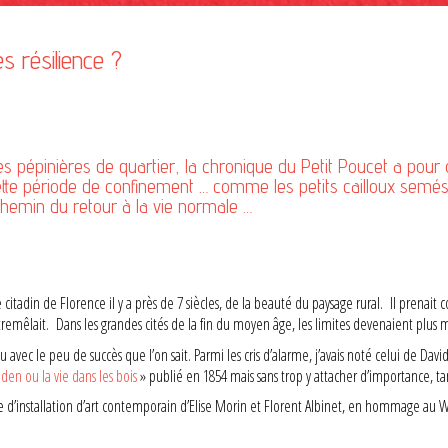
s résilience ?
s pépinières de quartier, la chronique du Petit Poucet a pour 
tte période de confinement … comme les petits cailloux semés p
chemin du retour à la vie normale …
tadin de Florence il y a près de 7 siècles, de la beauté du paysage rural. Il prenait 
ntremêlait. Dans les grandes cités de la fin du moyen âge, les limites devenaient plus 
ttu avec le peu de succès que l’on sait. Parmi les cris d’alarme, j’avais noté celui de 
den ou la vie dans les bois
» publié en 1854 mais sans trop y attacher d’importance, ta
e d’installation d’art contemporain d’Elise Morin et Florent Albinet, en hommage au