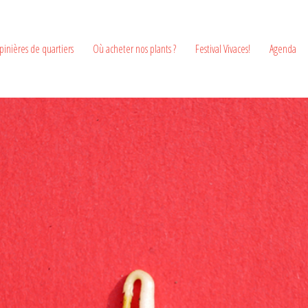
pinières de quartiers
Où acheter nos plants ?
Festival Vivaces!
Agenda