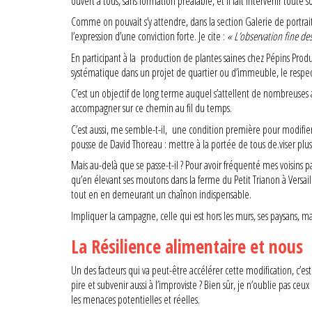
ouvert à tous, sans formation préalable, et il fait intervenir toute s
Comme on pouvait s’y attendre, dans la section Galerie de portrait
l’expression d’une conviction forte. Je cite :
« L’observation fine des
En participant à la production de plantes saines chez Pépins Produc
systématique dans un projet de quartier ou d’immeuble, le respect 
C’est un objectif de long terme auquel s’attellent de nombreuses as
accompagner sur ce chemin au fil du temps.
C’est aussi, me semble-t-il, une condition première pour modifier l
pousse de David Thoreau : mettre à la portée de tous de.viser plus
Mais au-delà que se passe-t-il ? Pour avoir fréquenté mes voisins 
qu’en élevant ses moutons dans la ferme du Petit Trianon à Versaill
tout en en demeurant un chaînon indispensable.
Impliquer la campagne, celle qui est hors les murs, ses paysans, ma
La Résilience alimentaire et nous
Un des facteurs qui va peut-être accélérer cette modification, c’
pire et subvenir aussi à l’improviste ? Bien sûr, je n’oublie pas ce
les menaces potentielles et réelles.