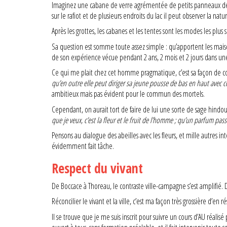
Imaginez une cabane de verre agrémentée de petits panneaux de bois
sur le rafiot et de plusieurs endroits du lac il peut observer la n
Après les grottes, les cabanes et les tentes sont les modes les plus 
Sa question est somme toute assez simple : qu’apportent les maison
de son expérience vécue pendant 2 ans, 2 mois et 2 jours dans une
Ce qui me plait chez cet homme pragmatique, c’est sa façon de co
qu’en outre elle peut diriger sa jeune pousse de bas en haut avec c
ambitieux mais pas évident pour le commun des mortels.
Cependant, on aurait tort de faire de lui une sorte de sage hindou
que je veux, c’est la fleur et le fruit de l’homme ; qu’un parfum p
Pensons au dialogue des abeilles avec les fleurs, et mille autres in
évidemment fait tâche.
Respect du vivant
De Boccace à Thoreau, le contraste ville-campagne s’est amplifié. 
Réconcilier le vivant et la ville, c’est ma façon très grossière d’en ré
Il se trouve que je me suis inscrit pour suivre un cours d’AU réalisé 