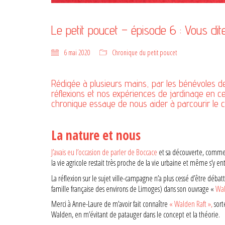
Le petit poucet – épisode 6 : Vous dite
6 mai 2020
Chronique du petit poucet
Rédigée à plusieurs mains, par les bénévoles de
réflexions et nos expériences de jardinage en ce
chronique essaye de nous aider à parcourir le 
La nature et nous
J’avais eu l’occasion de parler de Boccace
et sa découverte, comme ci
la vie agricole restait très proche de la vie urbaine et même s’y e
La réflexion sur le sujet ville-campagne n’a plus cessé d’être déba
famille française des environs de Limoges) dans son ouvrage «
Wal
Merci à Anne-Laure de m’avoir fait connaître
« Walden Raft »,
sort
Walden, en m’évitant de patauger dans le concept et la théorie.