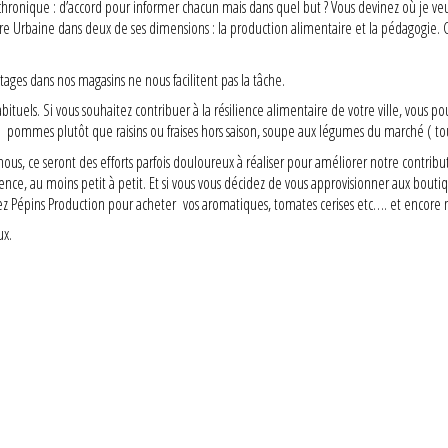
 chronique : d’accord pour informer chacun mais dans quel but ? Vous devinez où je ve
culture Urbaine dans deux de ses dimensions : la production alimentaire et la pédagogie
ges dans nos magasins ne nous facilitent pas la tâche.
tuels. Si vous souhaitez contribuer à la résilience alimentaire de votre ville, vous po
), pommes plutôt que raisins ou fraises hors saison, soupe aux légumes du marché ( to
e nous, ce seront des efforts parfois douloureux à réaliser pour améliorer notre contr
lience, au moins petit à petit. Et si vous vous décidez de vous approvisionner aux bout
 chez Pépins Production pour acheter vos aromatiques, tomates cerises etc…. et enco
ux.
Suivez-nous