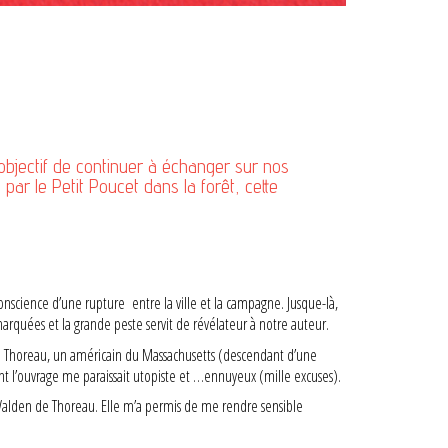
objectif de continuer à échanger sur nos
ar le Petit Poucet dans la forêt, cette
conscience d’une rupture entre la ville et la campagne. Jusque-là,
marquées et la grande peste servit de révélateur à notre auteur.
David Thoreau, un américain du Massachusetts (descendant d’une
nt l’ouvrage me paraissait utopiste et …ennuyeux (mille excuses).
 Walden de Thoreau. Elle m’a permis de me rendre sensible