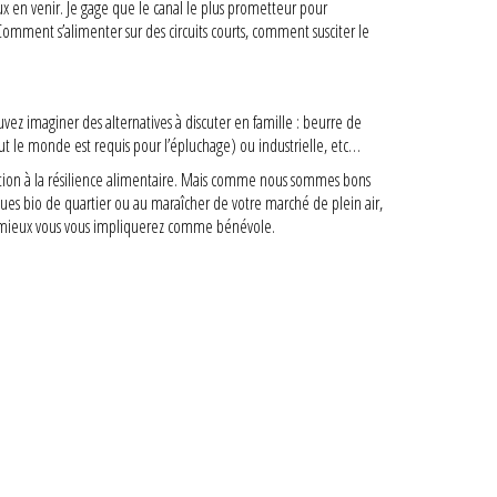
ux en venir. Je gage que le canal le plus prometteur pour
. Comment s’alimenter sur des circuits courts, comment susciter le
uvez imaginer des alternatives à discuter en famille : beurre de
ut le monde est requis pour l’épluchage) ou industrielle, etc…
ibution à la résilience alimentaire. Mais comme nous sommes bons
iques bio de quartier ou au maraîcher de votre marché de plein air,
re mieux vous vous impliquerez comme bénévole.
Rechercher