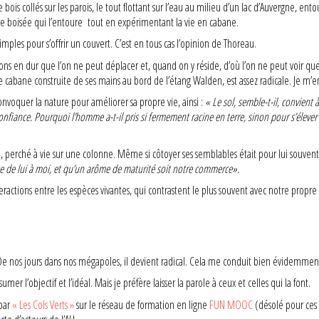
 collés sur les parois, le tout flottant sur l’eau au milieu d’un lac d’Auvergne, entou
ature boisée qui l’entoure tout en expérimentant la vie en cabane.
simples pour s’offrir un couvert. C’est en tous cas l’opinion de Thoreau.
s en dur que l’on ne peut déplacer et, quand on y réside, d’où l’on ne peut voir que 
 cabane construite de ses mains au bord de l’étang Walden, est assez radicale. Je m’e
nvoquer la nature pour améliorer sa propre vie, ainsi :
« Le sol, semble-t-il, convient à
onfiance. Pourquoi l’homme a-t-il pris si fermement racine en terre, sinon pour s’élever
, perché à vie sur une colonne. Même si côtoyer ses semblables était pour lui souvent s
asse de lui à moi, et qu’un arôme de maturité soit notre commerce».
teractions entre les espèces vivantes, qui contrastent le plus souvent avec notre propre
De nos jours dans nos mégapoles, il devient radical. Cela me conduit bien évidemment 
sumer l’objectif et l’idéal. Mais je préfère laisser la parole à ceux et celles qui la font.
par
« Les Cols Verts »
sur le réseau de formation en ligne
FUN MOOC
(désolé pour ces 