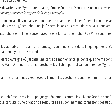
orte d’acteurs de l’AU.
s des acteurs de l’Agriculture Urbaine, Amélie Anache présente dans un interview le pr
 plantes transmet le respect de la vie en général ».
tion, en la diffusant dans les boutiques de quartier et enfin en l’insérant dans une ja
de la vie en général chemine, je l’espère, le long de ces multiples canaux pour s’enr
sociations en relation souvent avec les élus locaux. La formation Cols Verts vous offre 
es rapports entre la ville et la campagne, au bénéfice des deux. En quelque sorte, c’es
 haut en regardant à ses pieds.
paysans d’Auvergne où j’ai passé une partie de mon enfance, je pense qu’ils ne me cont
es, Marie-Antoinette allait rapprocher villes et champs. Tout ça pour dire que l’Agricu
raichers, pépiniéristes, ses éleveurs, la mer et ses pêcheurs, dans une démarche pour s
est le problème de résilience perçue généralement comme insuffisante face à la pandé
ux qui, par suite d’une privation de ressource liée au confinement, connaissent dès aujo