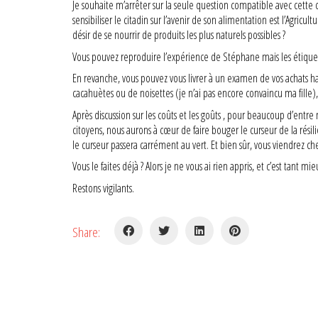
Je souhaite m’arrêter sur la seule question compatible avec cette
sensibiliser le citadin sur l’avenir de son alimentation est l’Agri
désir de se nourrir de produits les plus naturels possibles ?
Vous pouvez reproduire l’expérience de Stéphane mais les étiqueta
En revanche, vous pouvez vous livrer à un examen de vos achats habi
cacahuètes ou de noisettes (je n’ai pas encore convaincu ma fille
Après discussion sur les coûts et les goûts , pour beaucoup d’entr
citoyens, nous aurons à cœur de faire bouger le curseur de la rési
le curseur passera carrément au vert. Et bien sûr, vous viendrez
Vous le faites déjà ? Alors je ne vous ai rien appris, et c’est tant mie
Restons vigilants.
Share:
Renseignements administratifs