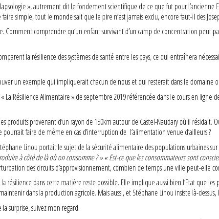
colapsologie », autrement dit le fondement scientifique de ce que fut pour l’ancienne Eg
faire simple, tout le monde sait que le pire n’est jamais exclu, encore faut-il des Jose
alyste. Comment comprendre qu’un enfant survivant d’un camp de concentration peut par l
mparent la résilience des systèmes de santé entre les pays, ce qui entraînera nécessai
ouver un exemple qui impliquerait chacun de nous et qui resterait dans le domaine où 
« La Résilience Alimentaire » de septembre 2019 référencée dans le cours en ligne des
 produits provenant d’un rayon de 150km autour de Castel-Naudary où il résidait. Out
ère pourrait faire de même en cas d’interruption de l’alimentation venue d’ailleurs ?
éphane Linou portait le sujet de la sécurité alimentaire des populations urbaines sur 
produire à côté de là où on consomme ? » « Est-ce que les consommateurs sont conscient
erturbation des circuits d’approvisionnement, combien de temps une ville peut-elle con
de la résilience dans cette matière reste possible. Elle implique aussi bien l’Etat que 
maintenir dans la production agricole. Mais aussi, et Stéphane Linou insiste là-dessus, 
e la surprise, suivez mon regard.