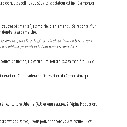
ré de hautes collines boisées. Le spectateur est invité à monter
d’autres bâtiments ? Je simplifie, bien entendu. Sa réponse, fruit
n tiendrai à sa démarche.
 la semence, car elle a dirigé sa radicule de haut en bas, et voici
 en semblable proportion là-haut dans les cieux ? »
. Projet
ource de friction, il a vécu au milieu d’eux, à sa manière :
« Ce
 interaction. On reparlera de l’interaction du Coronavirus qui
à l’Agriculture Urbaine (AU) et entre autres, à Pépins Production.
acronymes bizarres). Vous pouvez encore vous y inscrire ; il est