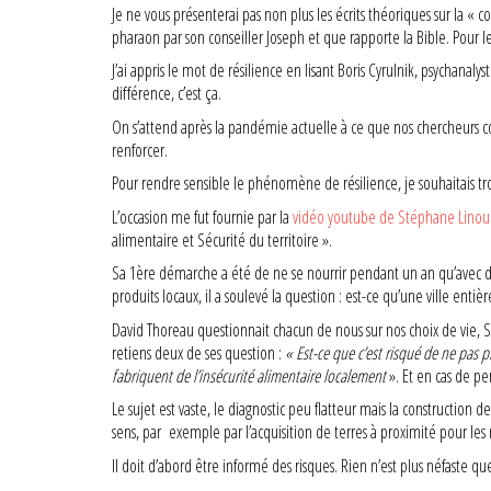
Je ne vous présenterai pas non plus les écrits théoriques sur la « 
pharaon par son conseiller Joseph et que rapporte la Bible. Pour le 
J’ai appris le mot de résilience en lisant Boris Cyrulnik, psychan
différence, c’est ça.
On s’attend après la pandémie actuelle à ce que nos chercheurs co
renforcer.
Pour rendre sensible le phénomène de résilience, je souhaitais tr
L’occasion me fut fournie par la
vidéo youtube de Stéphane Linou
alimentaire et Sécurité du territoire ».
Sa 1ère démarche a été de ne se nourrir pendant un an qu’avec des
produits locaux, il a soulevé la question : est-ce qu’une ville enti
David Thoreau questionnait chacun de nous sur nos choix de vie, St
retiens deux de ses question :
« Est-ce que c’est risqué de ne pas 
fabriquent de l’insécurité alimentaire localement
». Et en cas de p
Le sujet est vaste, le diagnostic peu flatteur mais la construction 
sens, par exemple par l’acquisition de terres à proximité pour les 
Il doit d’abord être informé des risques. Rien n’est plus néfaste qu