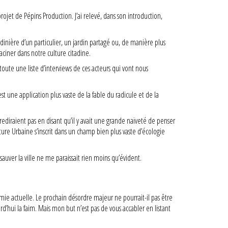
ojet de Pépins Production. J’ai relevé, dans son introduction,
rdinière d’un particulier, un jardin partagé ou, de manière plus
aciner dans notre culture citadine.
toute une liste d’interviews de ces acteurs qui vont nous
t une application plus vaste de la fable du radicule et de la
rediraient pas en disant qu’il y avait une grande naïveté de penser
lture Urbaine s’inscrit dans un champ bien plus vaste d’écologie
auver la ville ne me paraissait rien moins qu’évident.
mie actuelle. Le prochain désordre majeur ne pourrait-il pas être
urd’hui la faim. Mais mon but n’est pas de vous accabler en listant