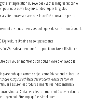
ypte l’interprétation du rêve des 7 vaches maigres fait par le
ph pour nous ouvrir les yeux sur des risques tangibles.
a suite trouver sa place dans la société et un autre pas. La
rement des ajustements des politiques de santé ici ou là pour la
l’Agriculture Urbaine ne soit pas absente.
 Cols Verts déjà mentionné. Il a publié un livre « Résilience
re qu’il voulait montrer qu’on pouvait vivre bien avec des
la place publique comme enjeu cette fois national et local. Je
s que lorsqu’ils achètent des produits venant de loin, ils
tinuer à assurer les produits alimentaires indispensables ?
les pouvoirs locaux. Certaines villes commencent à œuvrer dans ce
le citoyen doit être impliqué et s’impliquer.