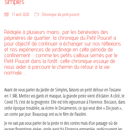
simples
11 avril 2020
Chronique du petit poucet
Rédigée à plusieurs mains, par les bénévoles des
pépinières de quartier, la chronique du Petit Poucet a
pour objectif de continuer à échanger sur nos réflexions
et nos expériences de jardinage en cette période de
confinement … comme les petits cailloux semés par le
Petit Poucet dans la forêt, cette chronique essaye de
nous aider à parcourir le chemin du retour à la vie
normale …
Avant de vous parler du Jardin de Simples, faisons un petit détour en Toscane
en 1 348. Mettez vos gants et masque, la grande peste vient d’éclater. A côté, le
Covid 19, c’est de la gnognote. Elle est très vigoureuse à Florence. Boccace, dans
cette époque troublée, va écrire le Decameron, ce qui veut dire « Dix jours »,
un conte par jour. Beaucoup ont vu le film de Pasolini.
Je ne vais pas vous parler de la peste ni des contes mais d’un passage où de
jeunes florentines aisées, après avoir fui Florence empestée, redécouvrent les