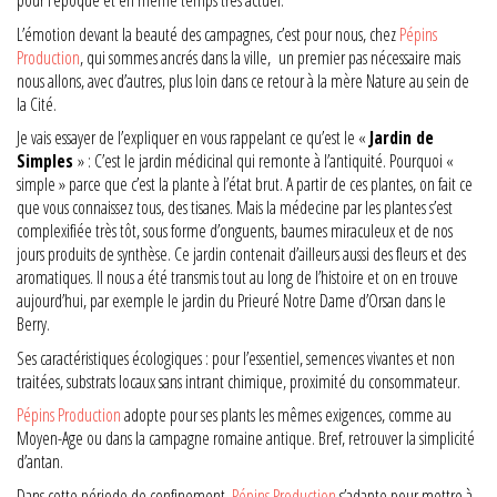
pour l’époque et en même temps très actuel.
L’émotion devant la beauté des campagnes, c’est pour nous, chez
Pépins
Production
, qui sommes ancrés dans la ville, un premier pas nécessaire mais
nous allons, avec d’autres, plus loin dans ce retour à la mère Nature au sein de
la Cité.
Je vais essayer de l’expliquer en vous rappelant ce qu’est le «
Jardin de
Simples
» : C’est le jardin médicinal qui remonte à l’antiquité. Pourquoi «
simple » parce que c’est la plante à l’état brut. A partir de ces plantes, on fait ce
que vous connaissez tous, des tisanes. Mais la médecine par les plantes s’est
complexifiée très tôt, sous forme d’onguents, baumes miraculeux et de nos
jours produits de synthèse. Ce jardin contenait d’ailleurs aussi des fleurs et des
aromatiques. Il nous a été transmis tout au long de l’histoire et on en trouve
aujourd’hui, par exemple le jardin du Prieuré Notre Dame d’Orsan dans le
Berry.
Ses caractéristiques écologiques : pour l’essentiel, semences vivantes et non
traitées, substrats locaux sans intrant chimique, proximité du consommateur.
Pépins Production
adopte pour ses plants les mêmes exigences, comme au
Moyen-Age ou dans la campagne romaine antique. Bref, retrouver la simplicité
d’antan.
Dans cette période de confinement,
Pépins Production
s’adapte pour mettre à