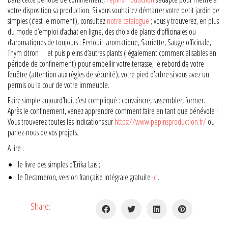
votre disposition sa production. Si vous souhaitez démarrer votre petit jardin de
simples (c’est le moment), consultez
notre catalogue
; vous y trouverez, en plus
du mode d’emploi d’achat en ligne, des choix de plants d’officinales ou
d’aromatiques de toujours : Fenouil aromatique, Sarriette, Sauge officinale,
Thym citron … et puis pleins d’autres plants (légalement commercialisables en
période de confinement) pour embellir votre terrasse, le rebord de votre
fenêtre (attention aux règles de sécurité), votre pied d’arbre si vous avez un
permis ou la cour de votre immeuble.
Faire simple aujourd’hui, c’est compliqué : convaincre, rassembler, former.
Après le confinement, venez apprendre comment faire en tant que bénévole !
Vous trouverez toutes les indications sur
https://www.pepinsproduction.fr/
ou
parlez-nous de vos projets.
A lire :
le livre des simples d’Erika Laïs ;
le Decameron, version française intégrale gratuite
ici
.
Share: