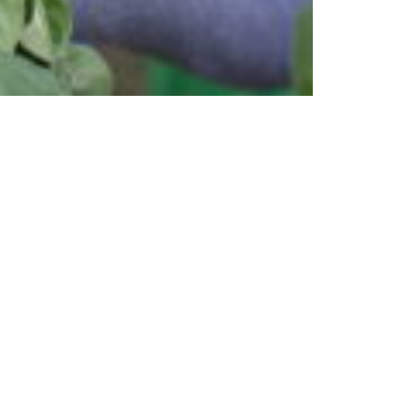
Rechercher
Search
for: