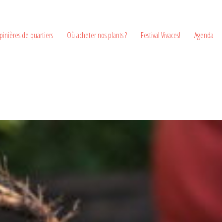
pinières de quartiers
Où acheter nos plants ?
Festival Vivaces!
Agenda