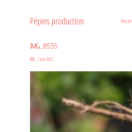
Pépins production
Nos pé
IMG_8535
3 juin 2022