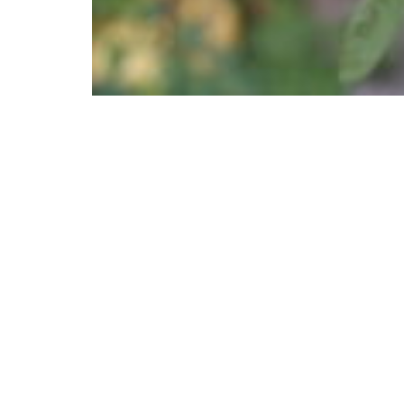
Renseignements administratifs
Pépins production est une association de loi 1901
déclarée le 04/02/2015.
SIREN : 810 799 387
Siège social : 35, rue Olivier Métra - 75020 PARIS