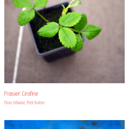
Fraisier Cirafine
Flore Urbaine
,
Petit fruitier