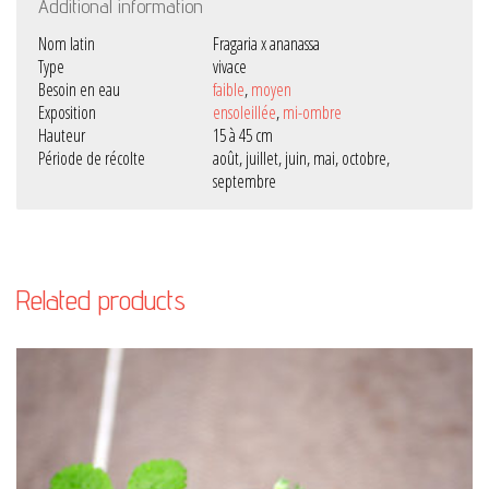
Additional information
Nom latin
Fragaria x ananassa
Type
vivace
Besoin en eau
faible
,
moyen
Exposition
ensoleillée
,
mi-ombre
Hauteur
15 à 45 cm
Période de récolte
août, juillet, juin, mai, octobre,
septembre
Related products